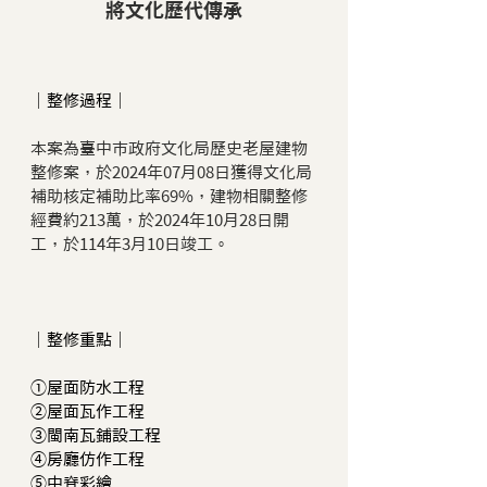
將文化歷代傳承
｜整修過程｜
本案為臺中市政府文化局歷史老屋建物
整修案，於2024年07月08日獲得文化局
補助核定補助比率69%，建物相關整修
經費約213萬，於2024年10月28日開
工，於114年3月10日竣工。
｜整修重點｜
①屋面防水工程
②屋面瓦作工程
③閩南瓦鋪設工程
④房廳仿作工程
⑤中脊彩繪