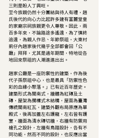
三則是盼人丁興旺。
至今族親仍然十分團結與待人有禮，趙
氏後代的向心力比起許多建有富麗堂皇
的家廟宗祠族親更令人尊敬。因此，兩
百多年來，不論路途多遙遠，為了慎終
追遠，為親人作忌、年節祭祖，大東村
莿仔內趙家後代幾乎全部都會回「公
廳」拜拜，尤其是過年期間，特地從各
地回來祭祖的人潮進進出出。
趙家公廳是一座防禦性的建築，作為後
代子孫祭祖中心，也是最具「防禦性色
彩的血緣小聚落。」已有近百年歷史。
建築形式為閩南式，牆體為紅磚及土
磚，屋架為擱檁式木結構，屋面為臺灣
傳統閩南紅瓦，建築外觀布局原應為單
殿式，後再加蓋左右護龍，左右皆有護
室，牆面為清水磚切牆，右牆有防禦用
槍孔之設計，左牆有鳥踏設計，各有不
同功能，然而不同的設計，也反應出當