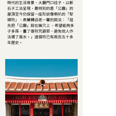
時代的生活背景，大廳門口柱子，以斬
石子工法呈現，最特別的是「公廳」的
屋頂至今仍保留一座形狀像喇叭的「犁
頭符」，表舅轉述老一輩的說法：「祖
先把「公廳」設在蜂穴上 ，希望能夠多
子多孫，畫了張符咒避邪，避免他人作
法壞了風水。」這個符已有兩百五十多
年歷史。