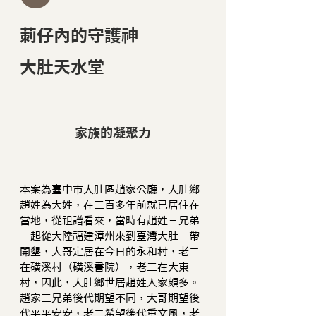
莿仔內的守護神
大肚天水堂
家族的凝聚力
本案為臺中市大肚區趙家公廳，大肚鄉
趙姓為大姓，在三百多年前就已居住在
當地，從祖譜看來，當時有趙姓三兄弟
一起從大陸福建漳州來到臺灣大肚一帶
開墾，大哥定居在今日的永和村，老二
在磺溪村（磺溪書院），老三在大東
村，因此，大肚鄉世居趙姓人家頗多。
趙家三兄弟後代期望不同，大哥期望後
代平平安安，老二希望後代重文風，老