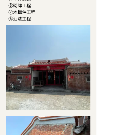
⑥砌磚工程
⑦木構件工程
⑧油漆工程