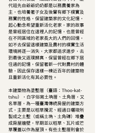
代祖先自爺爺奶奶都是以務農養家為
主，也培養著子女及後輩有鄉下樸實及
務實的性格，保留建築家的文化記憶，
起心動念希望重新活化老家，家的故事
是曾經居住在這裡人的記憶，也是曾經
在不同區域的老家長大的人們的回憶，
如不去保留這樣建築及農村的樸實生活
環境將逐一消失，大家都追求進步，去
到最後又返璞歸真，保留曾經在鄉下居
住過的記憶，保留著新一代對農村的體
驗，因此保存這樣一棟近百年的建築物
且重新活化有其必要性。
本建築物為塗墼厝（臺語：Thoo-kat-
tshu），白字俗寫土埆厝、土角厝，又
名草厝，為一種臺灣傳統房屋的建築方
式，主要是以稻草攪泥、經過日曬竣所
製成之土墼（或稱土埆、土角磚）堆疊
成房屋牆壁，早期並以稻草、瓦片或芒
草覆蓋以作為屋頂。有些土墼厝則會於