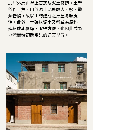
房屋外層再塗上石灰及泥土修飾。土墼
俗作土角，由於泥土比熱較大，吸、散
熱皆慢，故以土磚建成之房屋冬暖夏
涼。此外，土磚以泥土及稻草為原料，
建材成本低廉，取得方便，也因此成為
臺灣開發初期常見的建築型態。