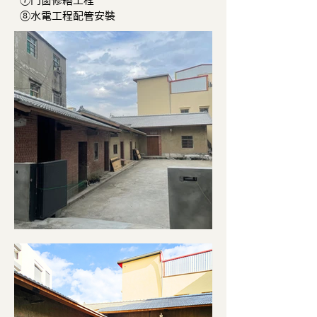
⑦門窗修繕工程
⑧水電工程配管安裝