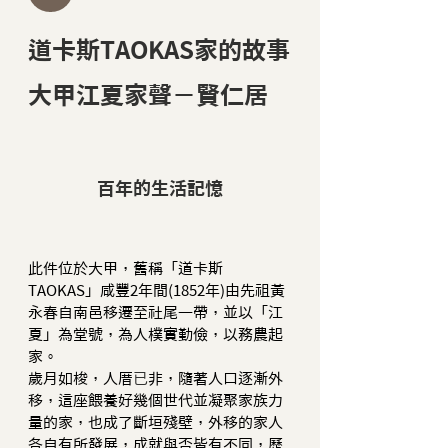
道卡斯TAOKAS家的故事
大甲江夏家聲－賢仁居
百年的生活記憶
此件位於大甲，舊稱「道卡斯
TAOKAS」咸豐2年間(1852年)由先祖黃
永春自南邑移遷至社尾一帶，並以「江
夏」為堂號，為人樸實勤儉，以務農起
家。
歲月如梭，人厝
已
非，隨著人口逐漸外
移，這座餵養好幾個世代並凝聚家族力
量的家，也成了斷垣殘壁，外移的家人
各自有所發展，成就與否皆有不同，歷