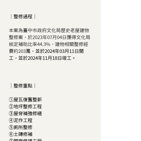
｜整修過程｜
本案為臺中市政府文化局歷史老屋建物
整修案，於2023年07月04日獲得文化局
核定補助比率44.3%，建物相關整修經
費約203
萬，並於2024年03月11日開
工，
並於2024年11月18日竣工。
｜整修重點｜
①屋瓦復舊整新
②地坪整修工程
③屋脊補強修繕
④泥作工程
⑤廁所整修
⑥土磚修補