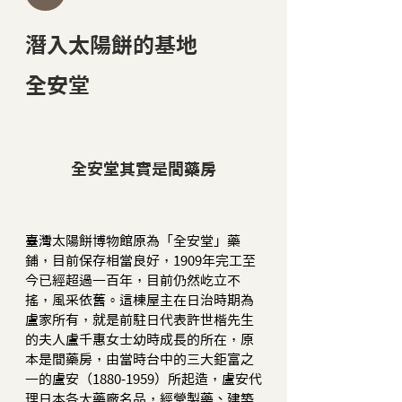
潛入太陽餅的基地
全安堂
全安堂其實是間藥房
臺灣太陽餅博物館原為「全安堂」藥
鋪，目前保存相當良好，1909年完工至
今已經超過一百年，目前仍然屹立不
搖，風采依舊。這棟屋主在日治時期為
盧家所有，就是前駐日代表許世楷先生
的夫人盧千惠女士幼時成長的所在，原
本是間藥房，由當時台中的三大鉅富之
一的盧安（1880-1959）所起造，盧安代
理日本各大藥廠名品，經營製藥、建築