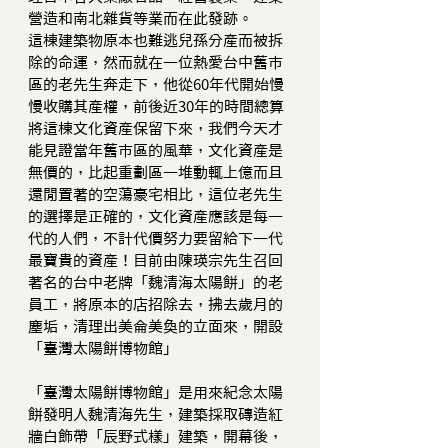
營造和南北雜貨等業而在此發跡。
這棟建築物原本也難逃兒孫分產而被拆
除的命運，然而就在一位熱愛台中舊市
區的老先生奔走下，他從60年代開始慢
慢收購其產權，前後近30年的時間總算
將這棟文化資產保留下來，我們今天才
能見證當年舊市區的風華，文化資產是
無價的，比起重劃區一堆動輒上億而且
還閒置著的空蕩豪宅相比，這位老先生
的選擇是正確的，文化資產應該是每一
代的人們，不計代價努力要留給下一代
最寶貴的資產！目前由陳瑛宗先生召回
著名的台中老牌「魏清海太陽餅」的老
員工，將原本的店招除去，拂去歲月的
塵垢，清理出美侖美奐的立面來，開設
「臺灣太陽餅博物館」
「臺灣太陽餅博物館」是用來紀念太陽
餅發明人魏清海先生，建築採取磚造紅
牆白飾帶「辰野式樣」建築，開幕後，