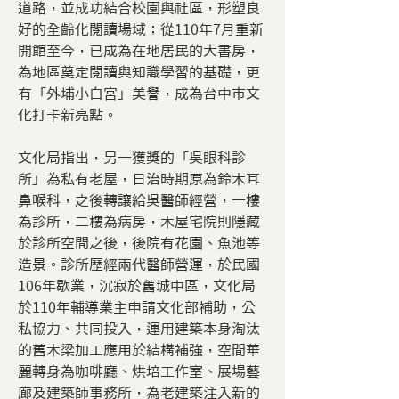
道路，並成功結合校園與社區，形塑良
好的全齡化閱讀場域；從110年7月重新
開館至今，已成為在地居民的大書房，
為地區奠定閱讀與知識學習的基礎，更
有「外埔小白宮」美譽，成為台中市文
化打卡新亮點。
文化局指出，另一獲獎的「吳眼科診
所」為私有老屋，日治時期原為鈴木耳
鼻喉科，之後轉讓給吳醫師經營，一樓
為診所，二樓為病房，木屋宅院則隱藏
於診所空間之後，後院有花園、魚池等
造景。診所歷經兩代醫師營運，於民國
106年歇業，沉寂於舊城中區，文化局
於110年輔導業主申請文化部補助，公
私協力、共同投入，運用建築本身淘汰
的舊木梁加工應用於結構補強，空間華
麗轉身為咖啡廳、烘培工作室、展場藝
廊及建築師事務所，為老建築注入新的