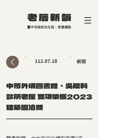
老厝新
韻
臺中市政府文化局｜老屋補助
112.07.18
新聞
中市外埔圖書館、吳眼科
診所老屋 雙項榮獲2023
建築園冶獎