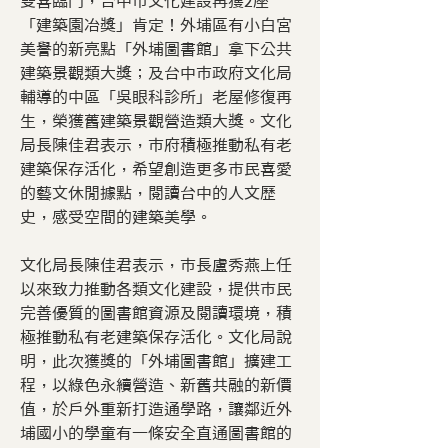
雙喜臨門，台中市文化建設再獲2座
「建築園冶獎」肯定！外埔區有小白宮
美譽的新亮點「外埔圖書館」拿下公共
建築景觀類大獎；及台中市政府文化局
輔導的中區「吳眼科診所」老屋修復再
生，榮獲舊建築景觀營造類大獎。文化
局長陳佳君表示，市府積極推動私有老
建築保存活化，希望創造更多市民喜愛
的藝文休閒據點，閱讀台中的人文歷
史，感受空間的建築美學。
文化局長陳佳君表示，市長盧秀燕上任
以來致力推動各類文化建設，提供市民
完善優質的圖書館資源及閱讀環境，積
極推動私有老建築保存活化。文化局說
明，此次獲獎的「外埔圖書館」擴建工
程，以綠色永續營造、新舊共融的新價
值，於戶外重新打造通學路，讓鄰近外
埔國小的學童有一條安全直通圖書館的